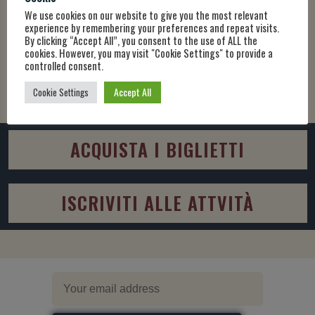
pensati per sostenere e promuovere i giovani talenti
.
We use cookies on our website to give you the most relevant
experience by remembering your preferences and repeat visits.
Unendo tradizione, eccellenza artistica e formazione, il Paganini
By clicking “Accept All”, you consent to the use of ALL the
cookies. However, you may visit "Cookie Settings" to provide a
Guitar Festival continua a onorare il genio poliedrico di Paganini e
controlled consent.
allo stesso tempo a coltivare il futuro della chitarra per le nuove
Accept All
generazioni.
Cookie Settings
ACQUISTA I BIGLIETTI
ISCRIVITI ALLE ATTVITÀ