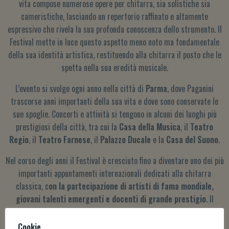
vita compose numerose opere per chitarra, sia solistiche sia
cameristiche, lasciando un repertorio raffinato e altamente
espressivo che rivela la sua profonda conoscenza dello strumento. Il
Festival mette in luce questo aspetto meno noto ma fondamentale
della sua identità artistica, restituendo alla chitarra il posto che le
spetta nella sua eredità musicale.
L’evento si svolge ogni anno nella città di
Parma
, dove Paganini
trascorse anni importanti della sua vita e dove sono conservate le
sue spoglie. Concerti e attività si tengono in alcuni dei luoghi più
prestigiosi della città, tra cui la
Casa della Musica
, il
Teatro
Regio
, il
Teatro Farnese
, il
Palazzo Ducale
e la
Casa del Suono
.
Nel corso degli anni il Festival è cresciuto fino a diventare uno dei più
importanti appuntamenti internazionali dedicati alla chitarra
classica, c
on la partecipazione di artisti di fama mondiale,
giovani talenti emergenti e docenti di grande prestigio
. Il
programma comprende d
ecine di eventi, tra cui concerti,
concorsi, masterclass, conferenze, mostre e progetti speciali
Cookie