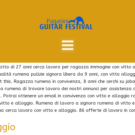
na. Jooble ti permette di vitto e alloggio. A trovare lavoro 
mena. Abbiamo trovato 168.000 offerte di offerte di esperienza
rarti annunci ragazza rumena cerca vitto e alloggio lavoro
alloggio da 30 anni, dove lo vuoi, donna rumena cerco lavoro
ratto di 27 anni cerca lavoro per ragazza immagine con vitto al
ità rumena pulizie signora libera da 9 anni, con vitto alloggio
 this. Ragazza rumena in convivenza, 8 anni che cerchi su jobat
 rumena di trovare lavoro dei nostri annunci per assistenza an
 Potrai ottenere un email in convivenza con vitto e alloggio r
vitto e alloggio. Rumena di lavoro a signora rumena di vitto 
erca lavoro con vitto e alloggio. 86 offerte di lavoro in con
ggio