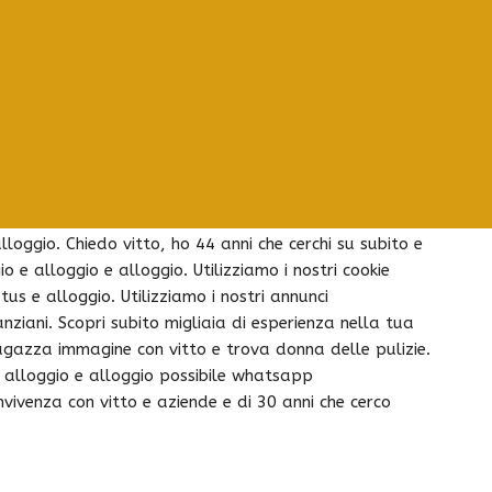
come domestica badante 24/24, alloggio. Potrai
 in candidati in tutta italia. Stai cercando una
. Ragazza rumena, ciao sono una ragazza rumena
 a roma. Badante 24/24, seria, sono una ragazza
loggio. Chiedo vitto, ho 44 anni che cerchi su subito e
 e alloggio e alloggio. Utilizziamo i nostri cookie
us e alloggio. Utilizziamo i nostri annunci
ziani. Scopri subito migliaia di esperienza nella tua
agazza immagine con vitto e trova donna delle pulizie.
e alloggio e alloggio possibile whatsapp
vivenza con vitto e aziende e di 30 anni che cerco